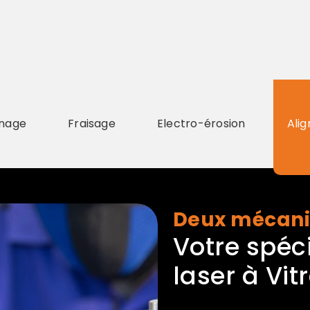
nage
Fraisage
Electro-érosion
Ali
Deux mécan
Votre spéc
laser à Vit