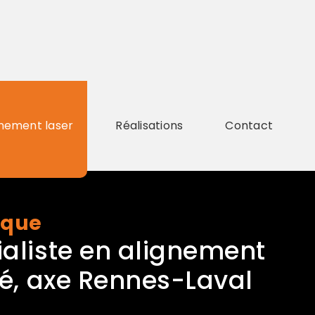
gnement laser
Réalisations
Contact
ique
ialiste en alignement
ré, axe Rennes-Laval