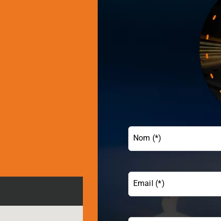
Nom (*)
Email (*)