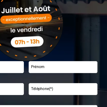
Alte
Prénom
Téléphone(*)