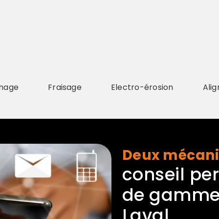
nage
Fraisage
Electro-érosion
Ali
Deux mécan
conseil per
de gamme à
Laval